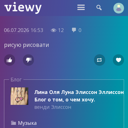


06.07.2026
16:53
12
0


рисую рисовати




Блог
Лина Оля Луна Элиссон Эллиссон
Блог о том, о чем хочу.
венди Элиссон
Музыка
