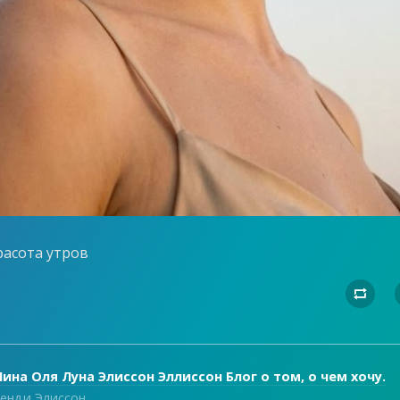
расота утров

ина Оля Луна Элиссон Эллиссон Блог о том, о чем хочу.
енди Элиссон