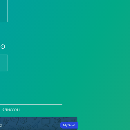

и Элиссон
22
Музыка