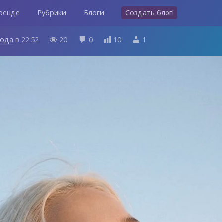
ренде
Рубрики
Блоги
Создать блог!
года
в
22:52
20
0
10
1



