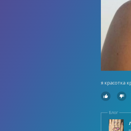
я красотка к


Блог
Л
в