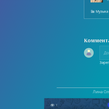
Музыка

Коммент
Заре
Лина Оля

1