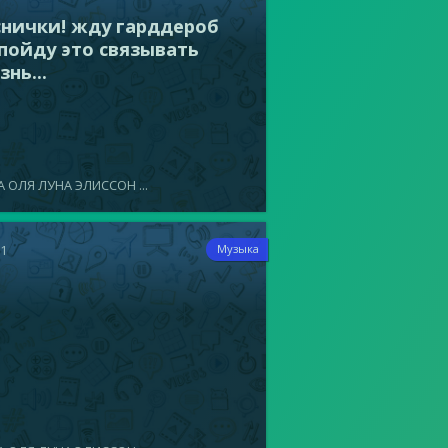
снички! жду гарддероб
 пойду это связывать
нь...
 ОЛЯ ЛУНА ЭЛИССОН ...
21
Музыка