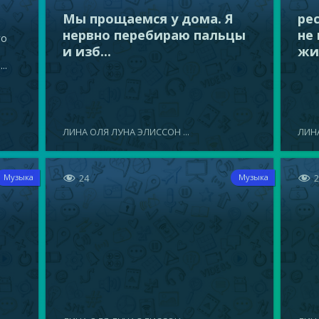
Мы прощаемся у дома. Я
ре
нервно перебираю пальцы
не
го
и изб...
жиз
..
ЛИНА ОЛЯ ЛУНА ЭЛИССОН ...
ЛИНА


24
Музыка
Музыка