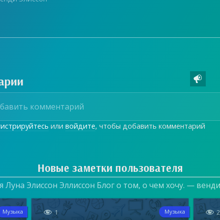
арии

гистрируйтесь
или
войдите
, чтобы добавить комментарий
Новые заметки пользователя
 Луна Элиссон Эллиссон Блог о том, о чем хочу. — венд


1
Музыка
Музыка