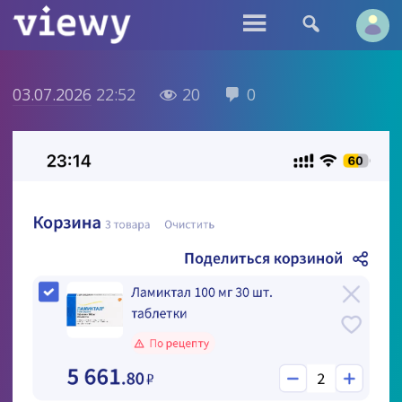


03.07.2026
22:52
20
0

