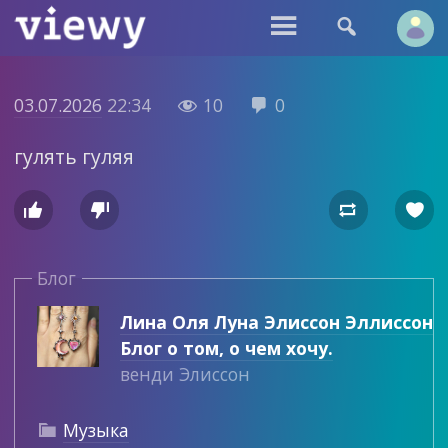


03.07.2026
22:34
10
0


гулять гуляя




Блог
Лина Оля Луна Элиссон Эллиссон
Блог о том, о чем хочу.
венди Элиссон
Музыка
