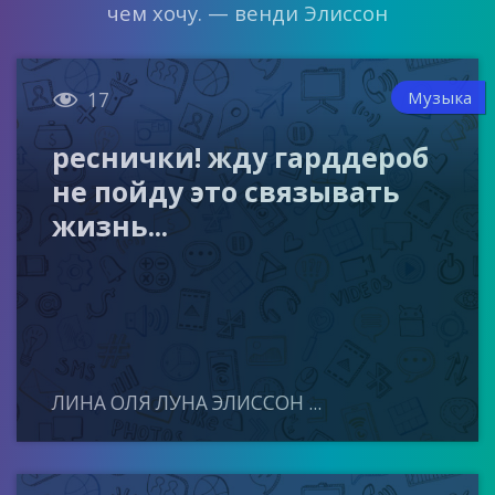
чем хочу. — венди Элиссон

Музыка
17
реснички! жду гарддероб
не пойду это связывать
жизнь...
ЛИНА ОЛЯ ЛУНА ЭЛИССОН ...