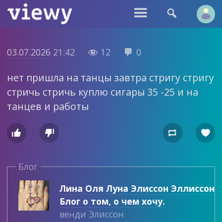


03.07.2026
21:42
12
0


нет пришла на танцы завтра стригу стригу
стричь стричь куплю сигары 35 -25 и на
танцев и работы




Блог
Лина Оля Луна Элиссон Эллиссон
Блог о том, о чем хочу.
венди Элиссон