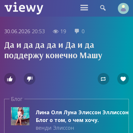


30.06.2026
20:53
19
0


Да и да да да и Да и да
поддержу конечно Машу




Блог
Лина Оля Луна Элиссон Эллиссон
Блог о том, о чем хочу.
венди Элиссон