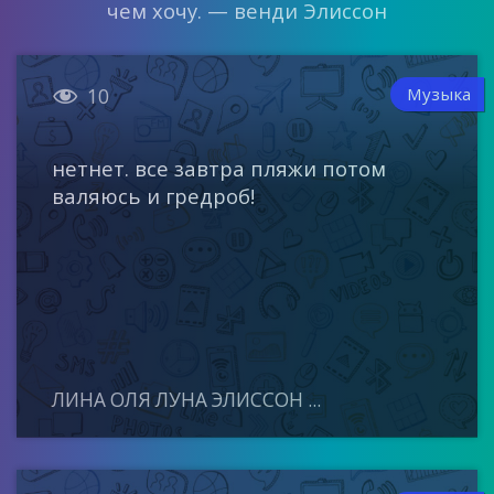
чем хочу. — венди Элиссон

Музыка
10
нетнет. все завтра пляжи потом
валяюсь и гредроб!
ЛИНА ОЛЯ ЛУНА ЭЛИССОН ...