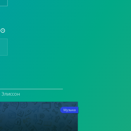

и Элиссон
8
Музыка