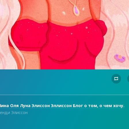

ина Оля Луна Элиссон Эллиссон Блог о том, о чем хочу.
енди Элиссон