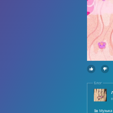


Блог
Л
в
Музыка
