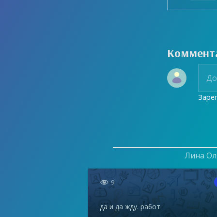
Коммент
Заре
Лина Оля

9
да и да жду. работ