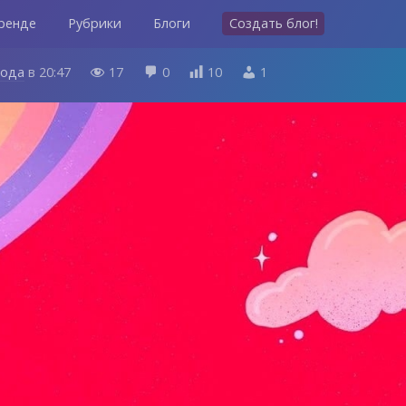
ренде
Рубрики
Блоги
Создать блог!
года
в
20:47
17
0
10
1



