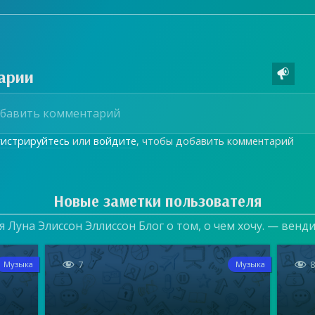
арии

гистрируйтесь
или
войдите
, чтобы добавить комментарий
Новые заметки пользователя
 Луна Элиссон Эллиссон Блог о том, о чем хочу. — венд


7
Музыка
Музыка