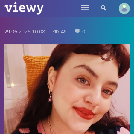


29.06.2026
10:08
46
0

