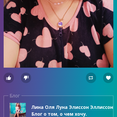




Блог
Лина Оля Луна Элиссон Эллиссон
Блог о том, о чем хочу.