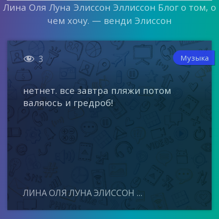
Лина Оля Луна Элиссон Эллиссон Блог о том, о
чем хочу. — венди Элиссон

Музыка
3
нетнет. все завтра пляжи потом
валяюсь и гредроб!
ЛИНА ОЛЯ ЛУНА ЭЛИССОН ...