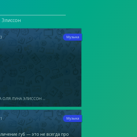
и Элиссон
23
Музыка
 ОЛЯ ЛУНА ЭЛИССОН ...
21
Музыка
ичение губ — это не всегда про