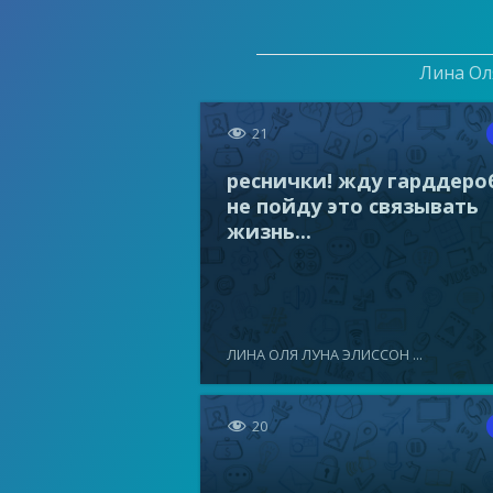
Лина Оля

21
реснички! жду гарддеро
не пойду это связывать
жизнь...
ЛИНА ОЛЯ ЛУНА ЭЛИССОН ...

20