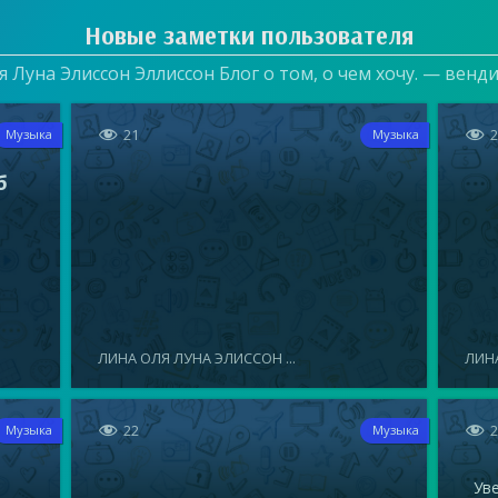
Новые заметки пользователя
 Луна Элиссон Эллиссон Блог о том, о чем хочу. — венд


21
Музыка
Музыка
б
ЛИНА ОЛЯ ЛУНА ЭЛИССОН ...
ЛИНА


22
Музыка
Музыка
Увел