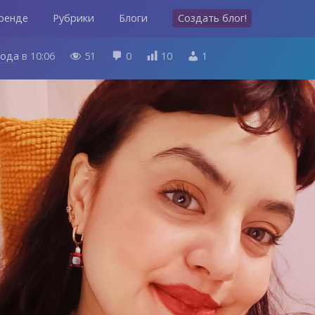
ренде
Рубрики
Блоги
Создать блог!
года
в
10:06
51
0
10
1



