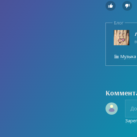


Блог
Л
в
Музыка

Коммент
Заре