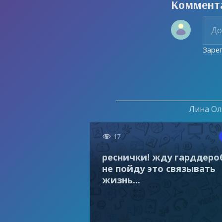
Коммент
Заре
Лина Оля

17
реснички! жду гарддеро
не пойду это связывать
жизнь...