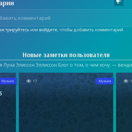
арии

гистрируйтесь
или
войдите
, чтобы добавить комментарий
Новые заметки пользователя
 Луна Элиссон Эллиссон Блог о том, о чем хочу. — венд


17
Музыка
Музыка
б