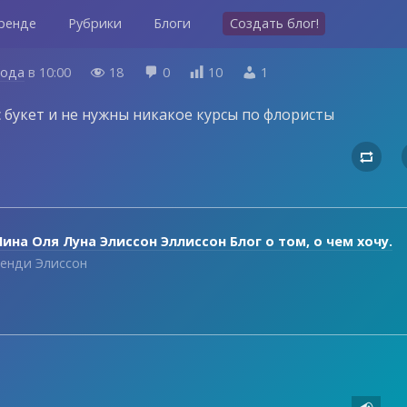
ренде
Рубрики
Блоги
Создать блог!
года
в
10:00
18
0
10
1




 букет и не нужны никакое курсы по флористы

ина Оля Луна Элиссон Эллиссон Блог о том, о чем хочу.
енди Элиссон