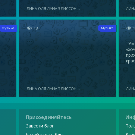
ЛИНА ОЛЯ ЛУНА ЭЛИССОН ...
ЛИНА


18
Музыка
Музыка
Увел
«хоч
прих
крас
ЛИНА ОЛЯ ЛУНА ЭЛИССОН ...
ЛИНА
Присоединяйтесь
Ин
Завести блог
Поль
Читайте наш блог
Защ