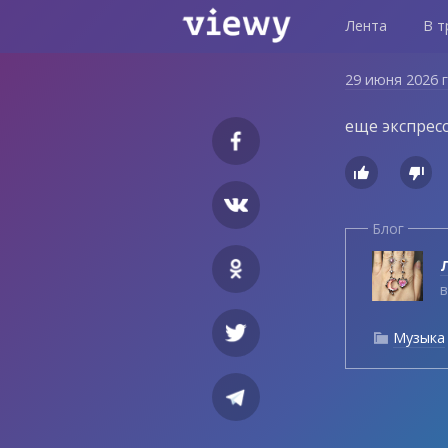
Лента
В т
29 июня 2026 
еще экспресс


Блог
Л
в
Музыка
