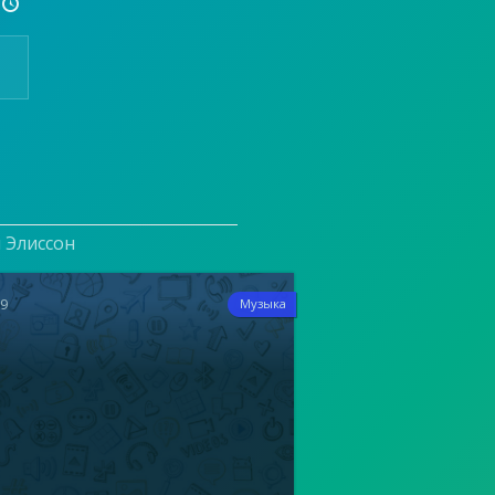

и Элиссон
19
Музыка