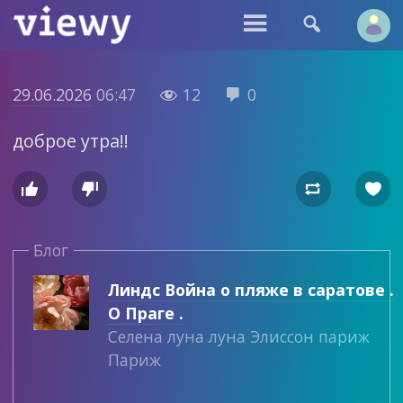


29.06.2026
06:47
12
0


доброе утра!!




Блог
Линдс Война о пляже в саратове .
О Праге .
Селена луна луна Элиссон париж
Париж