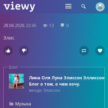


28.06.2026
22:45
13
0


Элис




Блог
Лина Оля Луна Элиссон Эллиссон
Блог о том, о чем хочу.
венди Элиссон
Музыка
