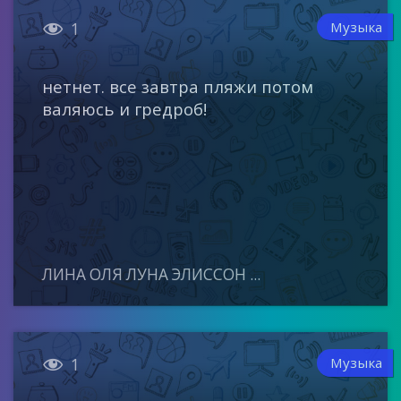

Музыка
1
нетнет. все завтра пляжи потом
валяюсь и гредроб!
ЛИНА ОЛЯ ЛУНА ЭЛИССОН ...

Музыка
1