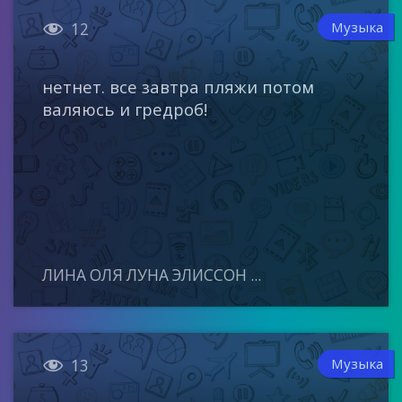

Музыка
12
нетнет. все завтра пляжи потом
валяюсь и гредроб!
ЛИНА ОЛЯ ЛУНА ЭЛИССОН ...

Музыка
13