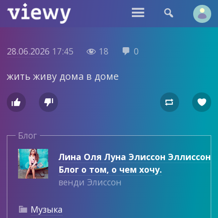


28.06.2026
17:45
18
0


жить живу дома в доме




Блог
Лина Оля Луна Элиссон Эллиссон
Блог о том, о чем хочу.
венди Элиссон
Музыка
