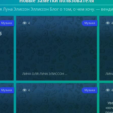
Новые заметки пользователя
 Луна Элиссон Эллиссон Блог о том, о чем хочу. — венд


4
Музыка
Музыка
б
ЛИНА ОЛЯ ЛУНА ЭЛИССОН ...
ЛИНА


4
Музыка
Музыка
Увел
«хоч
прих