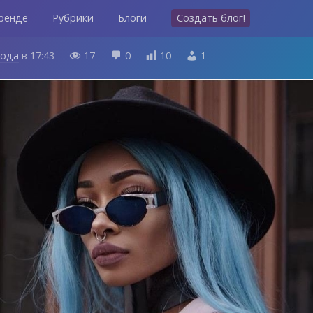
ренде
Рубрики
Блоги
Создать блог!
года
в
17:43
17
0
10
1



