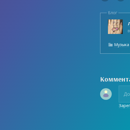
Блог
Л
в
Музыка

Коммент
Заре