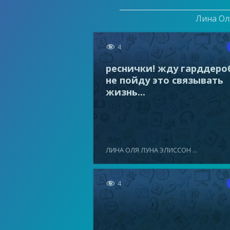
Лина Оля

4
реснички! жду гарддеро
не пойду это связывать
жизнь...
ЛИНА ОЛЯ ЛУНА ЭЛИССОН ...

4