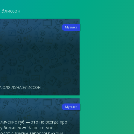
и Элиссон
4
Музыка
 ОЛЯ ЛУНА ЭЛИССОН ...
4
Музыка
ичение губ — это не всегда про
у больше» 👄 Чаще ко мне
одят с другим запросом: «Хочу