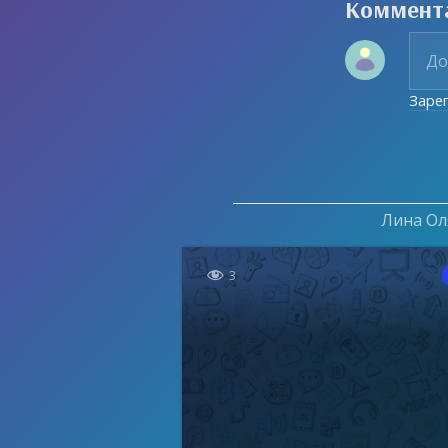
Коммент
Заре
Лина Оля

3