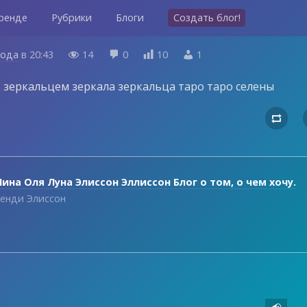
ренде
Рубрики
Блоги
Создать блог!
года
в
20:43
14
0
10
1




 зеркальцем зеркала зеркальца таро таро селены

ина Оля Луна Элиссон Эллиссон Блог о том, о чем хочу.
енди Элиссон