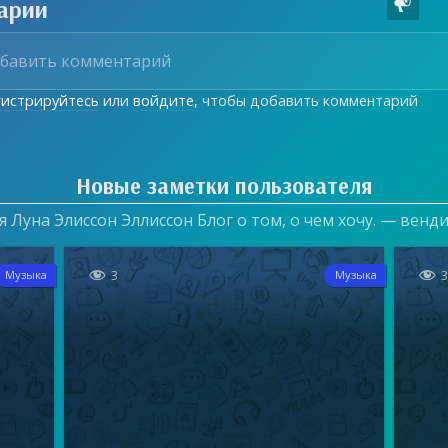
арии

гистрируйтесь
или
войдите
, чтобы добавить комментарий
Новые заметки пользователя
 Луна Элиссон Эллиссон Блог о том, о чем хочу. — венд


3
Музыка
Музыка