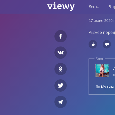
Лента
В т
27 июня 2026 
Рыжее перед


Блог
Л
в
Музыка
