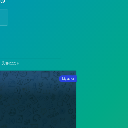

и Элиссон
3
Музыка