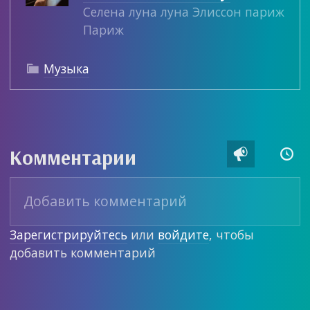
Селена луна луна Элиссон париж
Париж
Музыка

Комментарии


Зарегистрируйтесь
или
войдите
, чтобы
добавить комментарий