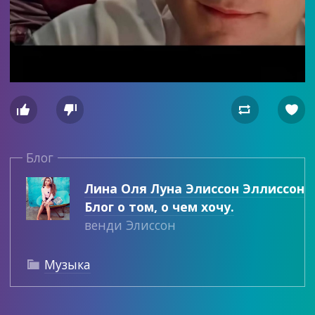




Блог
Лина Оля Луна Элиссон Эллиссон
Блог о том, о чем хочу.
венди Элиссон
Музыка
