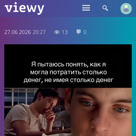


27.06.2026
20:27
13
0

