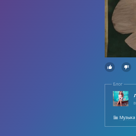


Блог
Л
в
Музыка
