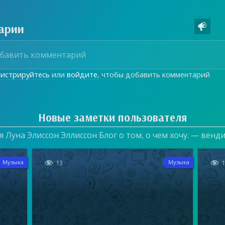
арии

гистрируйтесь
или
войдите
, чтобы добавить комментарий
Новые заметки пользователя
 Луна Элиссон Эллиссон Блог о том, о чем хочу. — венд


13
Музыка
Музыка