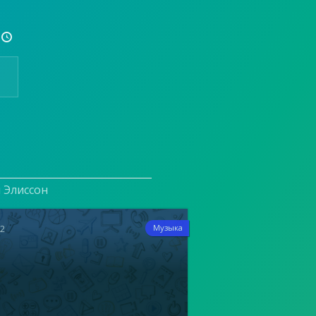

и Элиссон
12
Музыка