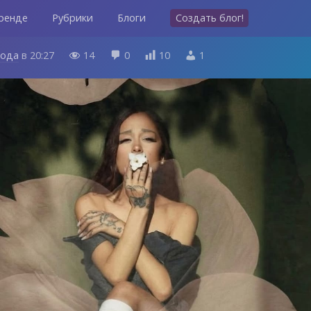
ренде
Рубрики
Блоги
Создать блог!
года
в
20:27
14
0
10
1



