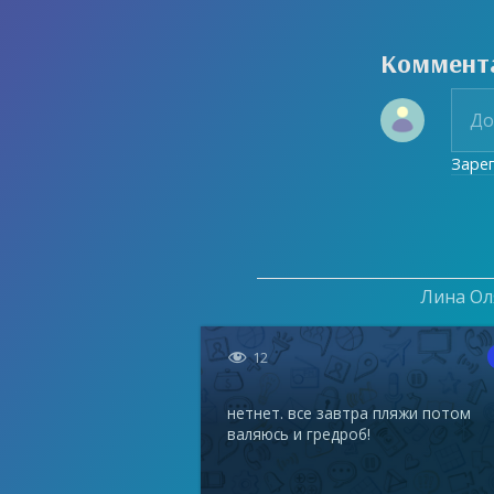
Коммент
Заре
Лина Оля

12
нетнет. все завтра пляжи потом
валяюсь и гредроб!