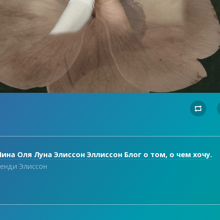

ина Оля Луна Элиссон Эллиссон Блог о том, о чем хочу.
енди Элиссон