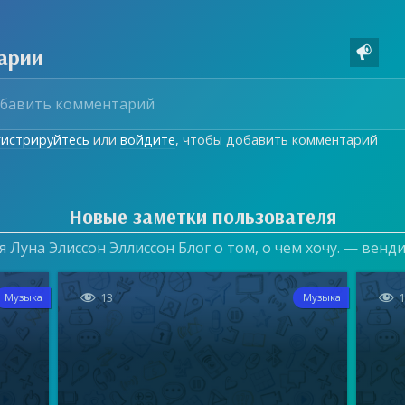
арии

гистрируйтесь
или
войдите
, чтобы добавить комментарий
Новые заметки пользователя
 Луна Элиссон Эллиссон Блог о том, о чем хочу. — венд


13
Музыка
Музыка