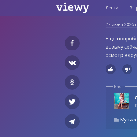
Лента
В т
27 июня 2026 
Еще попробо
возьму сейч
осмотр вдру


Блог
Л
в
Музыка
