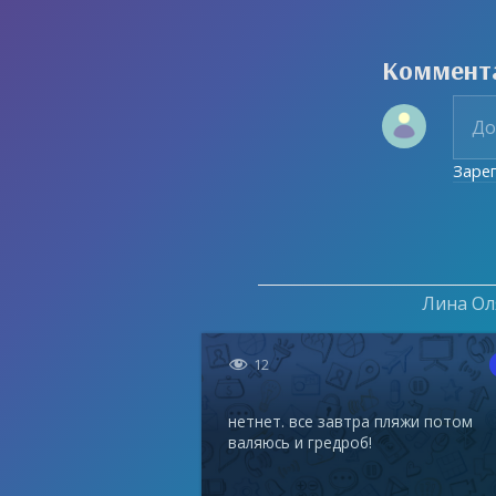
Коммент
Заре
Лина Оля

12
нетнет. все завтра пляжи потом
валяюсь и гредроб!