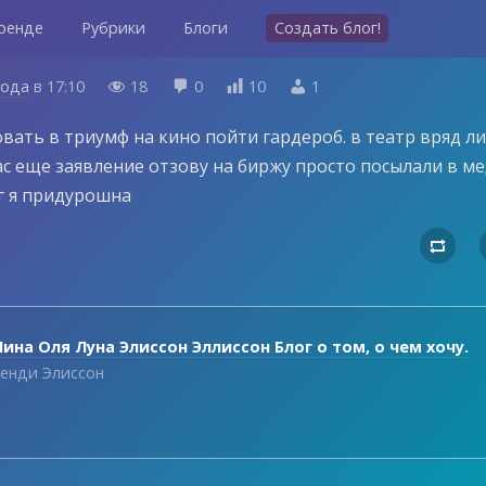
ренде
Рубрики
Блоги
Создать блог!
года
в
17:10
18
0
10
1




вать в триумф на кино пойти гардероб. в театр вряд л
ас еще заявление отзову на биржу просто посылали в м
г я придурошна

ина Оля Луна Элиссон Эллиссон Блог о том, о чем хочу.
енди Элиссон