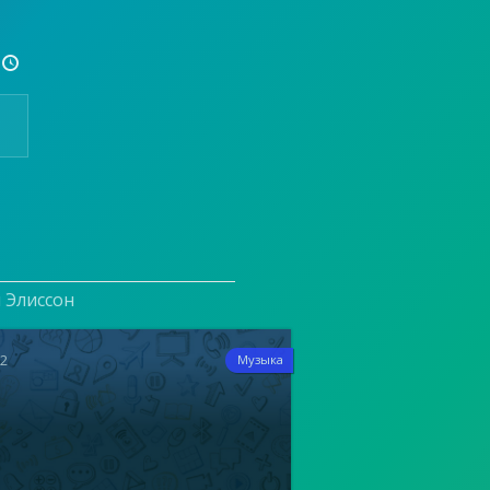

и Элиссон
12
Музыка