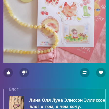




Блог
Лина Оля Луна Элиссон Эллиссон
Блог о том, о чем хочу.