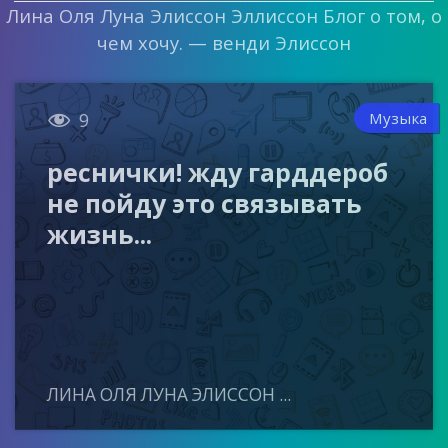
Лина Оля Луна Элиссон Эллиссон Блог о том, о
чем хочу. — венди Элиссон

Музыка
9
реснички! жду гарддероб
не пойду это связывать
жизнь...
ЛИНА ОЛЯ ЛУНА ЭЛИССОН ...