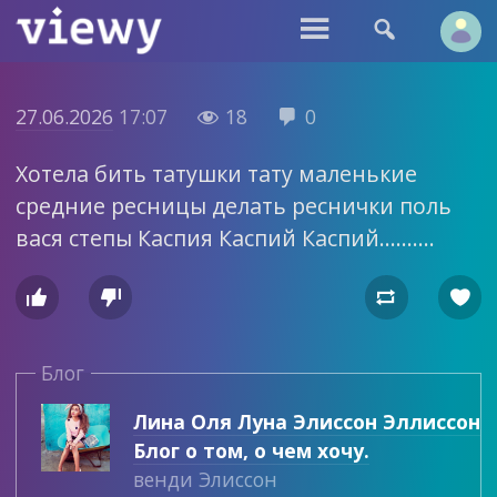


27.06.2026
17:07
18
0


Хотела бить татушки тату маленькие
средние ресницы делать реснички поль
вася степы Каспия Каспий Каспий……….




Блог
Лина Оля Луна Элиссон Эллиссон
Блог о том, о чем хочу.
венди Элиссон