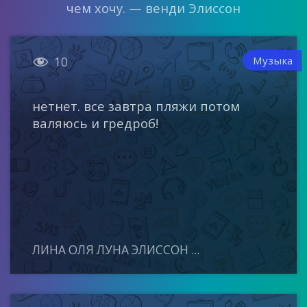
чем хочу. — венди Элиссон

Музыка
10
нетнет. все завтра пляжи потом
валяюсь и гредроб!
ЛИНА ОЛЯ ЛУНА ЭЛИССОН ...