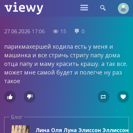


27.06.2026
17:06
15
0


парикмахершей ходила есть у меня и
машинка и все стричь стригу папу дома
отца папу и маму красить крашу. а так все.
может мне самой будет и полегче ну раз
такое




Блог
Лина Оля Луна Элиссон Эллиссон