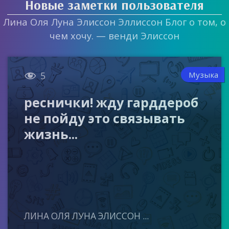
Новые заметки пользователя
Лина Оля Луна Элиссон Эллиссон Блог о том, о
чем хочу. — венди Элиссон

Музыка
5
реснички! жду гарддероб
не пойду это связывать
жизнь...
ЛИНА ОЛЯ ЛУНА ЭЛИССОН ...