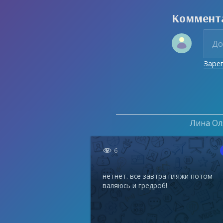
Коммент
Заре
Лина Оля

6
нетнет. все завтра пляжи потом
валяюсь и гредроб!