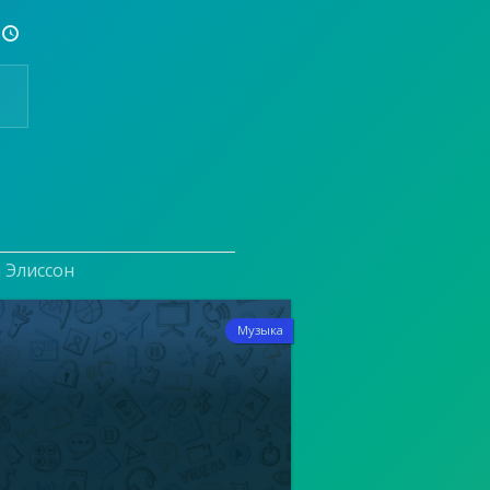

и Элиссон
6
Музыка