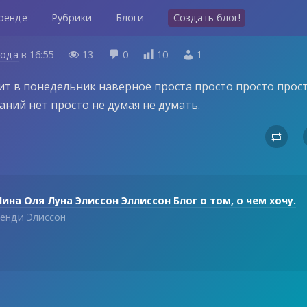
ренде
Рубрики
Блоги
Создать блог!
года
в
16:55
13
0
10
1




ит в понедельник наверное проста просто просто прос
аний нет просто не думая не думать.

ина Оля Луна Элиссон Эллиссон Блог о том, о чем хочу.
енди Элиссон