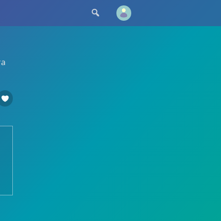

та
