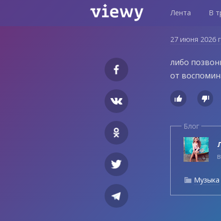
Лента
В т
27 июня 2026 
либо позвон
от воспомин


Блог
Л
в
Музыка
