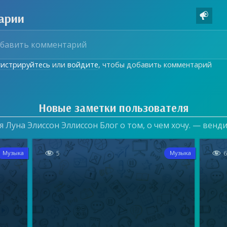
арии

гистрируйтесь
или
войдите
, чтобы добавить комментарий
Новые заметки пользователя
 Луна Элиссон Эллиссон Блог о том, о чем хочу. — венд


5
Музыка
Музыка