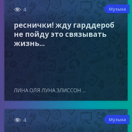

Музыка
4
реснички! жду гарддероб
не пойду это связывать
жизнь...
ЛИНА ОЛЯ ЛУНА ЭЛИССОН ...

Музыка
4