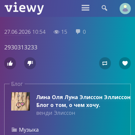


27.06.2026
10:54
15
0


2930313233




Блог
Лина Оля Луна Элиссон Эллиссон
Блог о том, о чем хочу.
венди Элиссон
Музыка
