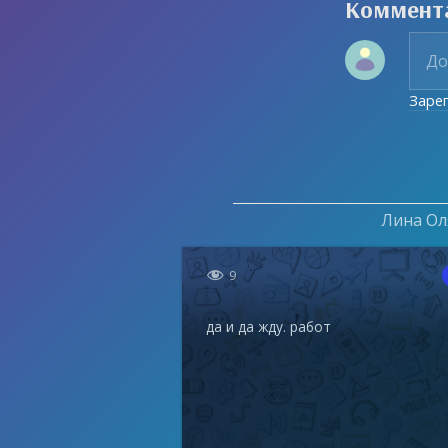
Коммент
Заре
Лина Оля

9
да и да жду. работ