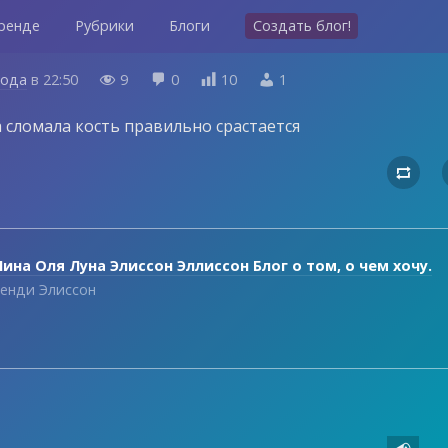
ренде
Рубрики
Блоги
Создать блог!
года
в
22:50
9
0
10
1




а сломала кость правильно срастается

ина Оля Луна Элиссон Эллиссон Блог о том, о чем хочу.
енди Элиссон