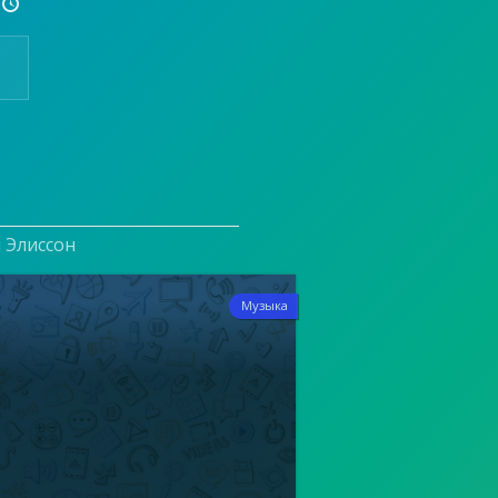

и Элиссон
8
Музыка