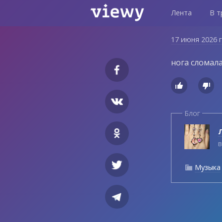
Лента
В т
17 июня 2026 
нога сломал


Блог
Л
в
Музыка
