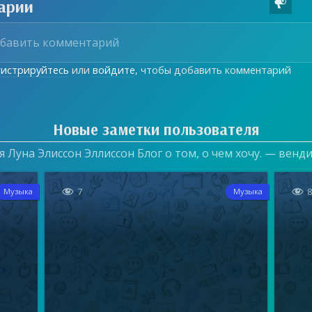
арии

гистрируйтесь
или
войдите
, чтобы добавить комментарий
Новые заметки пользователя
 Луна Элиссон Эллиссон Блог о том, о чем хочу. — венд


7
Музыка
Музыка