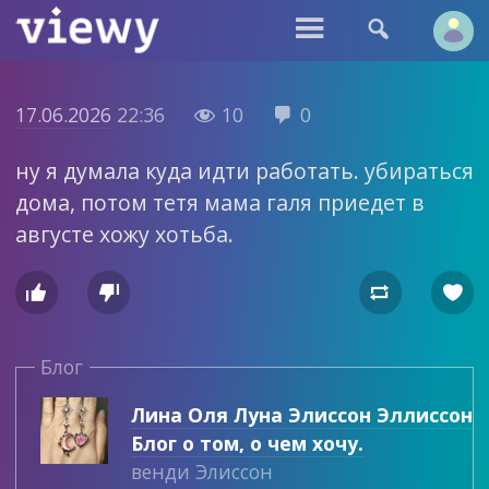


17.06.2026
22:36
10
0


ну я думала куда идти работать. убираться
дома, потом тетя мама галя приедет в
августе хожу хотьба.




Блог
Лина Оля Луна Элиссон Эллиссон
Блог о том, о чем хочу.
венди Элиссон