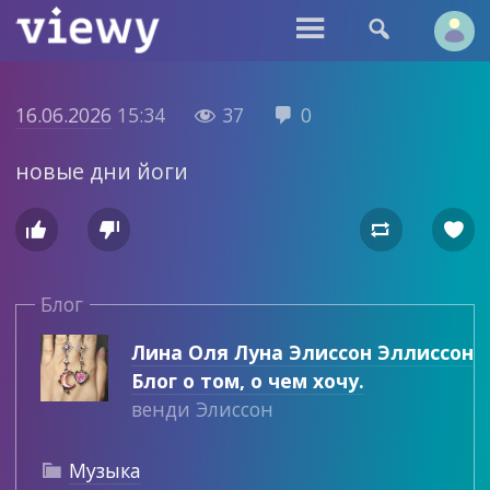


16.06.2026
15:34
37
0


новые дни йоги




Блог
Лина Оля Луна Элиссон Эллиссон
Блог о том, о чем хочу.
венди Элиссон
Музыка
