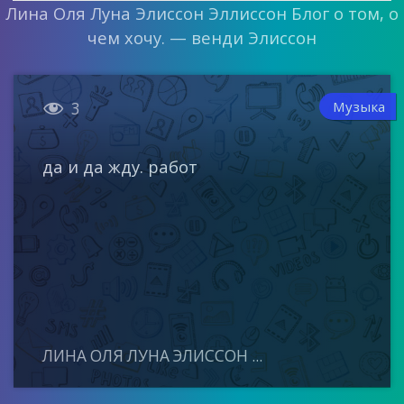
Лина Оля Луна Элиссон Эллиссон Блог о том, о
чем хочу. — венди Элиссон

Музыка
3
да и да жду. работ
ЛИНА ОЛЯ ЛУНА ЭЛИССОН ...