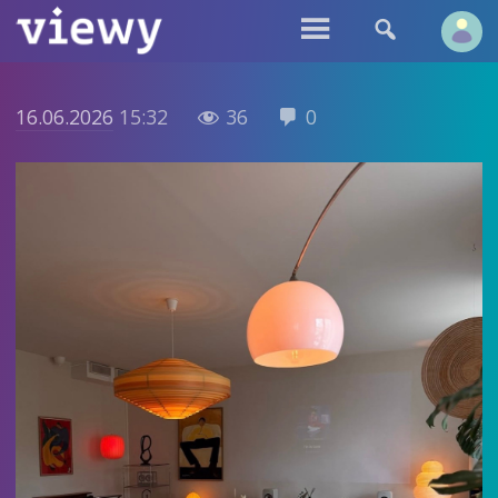


16.06.2026
15:32
36
0

