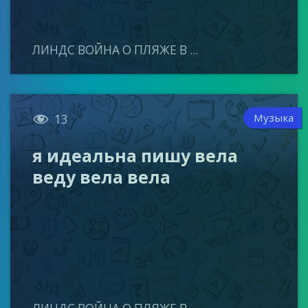
ЛИНДС ВОЙНА О ПЛЯЖЕ В ...

Музыка
13
я идеальна пишу вела
веду вела вела