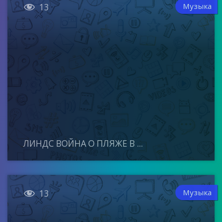

Музыка
13
ЛИНДС ВОЙНА О ПЛЯЖЕ В ...

Музыка
13