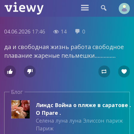


04.06.2026
17:46
14
0


да и свободная жизнь работа свободное
плавание жареные пельмешки…………..




Блог
Линдс Война о пляже в саратове .
О Праге .
Селена луна луна Элиссон париж
Париж