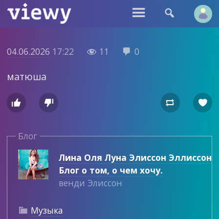


04.06.2026
17:22
11
0


матюша




Блог
Лина Оля Луна Элиссон Эллиссон
Блог о том, о чем хочу.
венди Элиссон
Музыка
