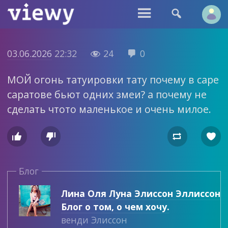


03.06.2026
22:32
24
0


МОЙ огонь татуировки тату почему в саре
саратове бьют одних змеи? а почему не
сделать чтото маленькое и очень милое.




Блог
Лина Оля Луна Элиссон Эллиссон
Блог о том, о чем хочу.
венди Элиссон