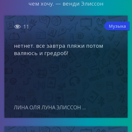
чем хочу. — венди Элиссон

Музыка
11
нетнет. все завтра пляжи потом
валяюсь и гредроб!
ЛИНА ОЛЯ ЛУНА ЭЛИССОН ...