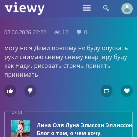


03.06.2026
22:22
12
0


могу но я Деми поэтому не буду опускать
руки снимаю сниму сниму квартиру буду
как Нади. рисовать стричь принять
принимать




Блог
Лина Оля Луна Элиссон Эллиссон
Блог о том, о чем хочу.