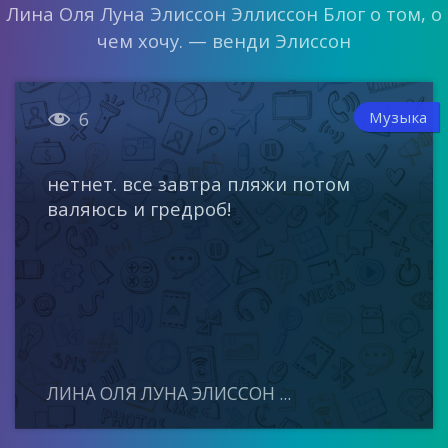
Лина Оля Луна Элиссон Эллиссон Блог о том, о
чем хочу. — венди Элиссон

Музыка
6
нетнет. все завтра пляжи потом
валяюсь и гредроб!
ЛИНА ОЛЯ ЛУНА ЭЛИССОН ...