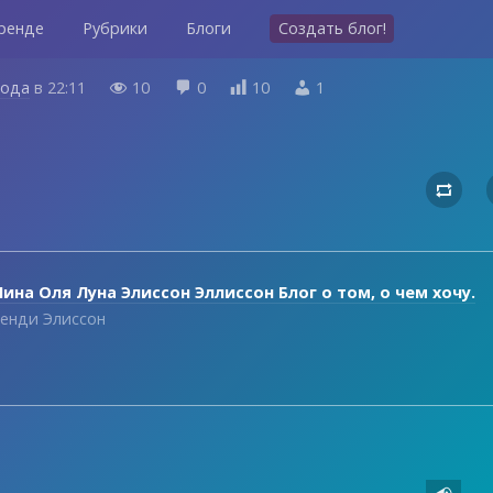
ренде
Рубрики
Блоги
Создать блог!
года
в
22:11
10
0
10
1





ина Оля Луна Элиссон Эллиссон Блог о том, о чем хочу.
енди Элиссон