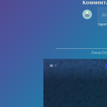
Коммент
Заре
Лина Оля

3