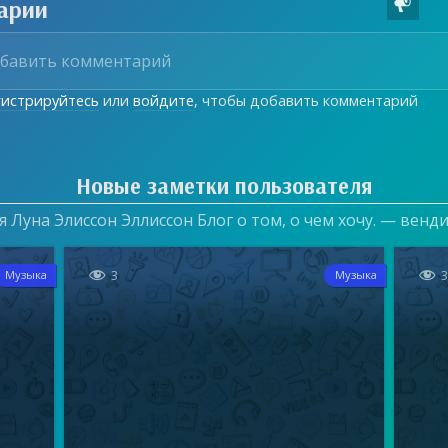
арии

гистрируйтесь
или
войдите
, чтобы добавить комментарий
Новые заметки пользователя
 Луна Элиссон Эллиссон Блог о том, о чем хочу. — венд


3
Музыка
Музыка