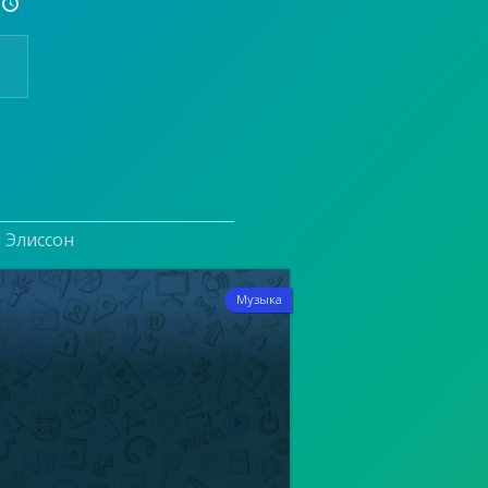

и Элиссон
3
Музыка