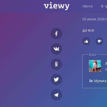
Лента
В т
03 июня 2026 
да все


Блог
Л
в
Музыка
