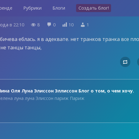
ренде
Рубрики
Блоги
Создать блог!
года
в
22:10
8
0
10
1




абичева еблась. я в адеквате. нет транков транка все пл
 не танцы танцы,

ина Оля Луна Элиссон Эллиссон Блог о том, о чем хочу.
елена луна луна Элиссон париж Париж