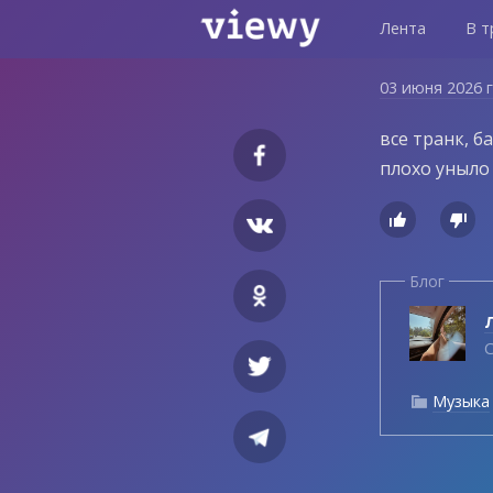
Лента
В т
03 июня 2026 
все транк, б
плохо уныло


Блог
Л
С
Музыка
