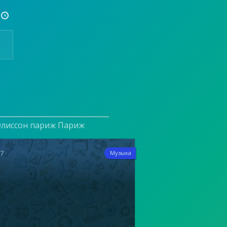

 Элиссон париж Париж
17
Музыка