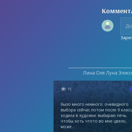
Коммент
Заре
Лина Оля Луна Элисс

15
было много немного. очевидного
выбора сейчас потом после 9 класс
ходила в художки. выбираю печь.
чтобы хоть чтото во мне цвело,
може...