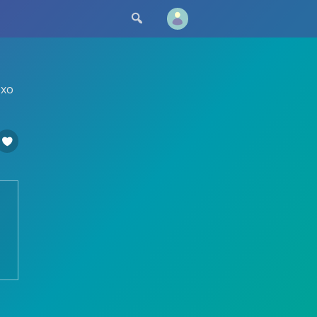

охо
