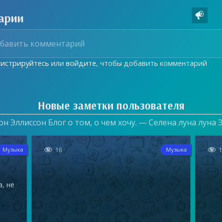
арии

гистрируйтесь
или
войдите
, чтобы добавить комментарий
Новые заметки пользователя
он Эллиссон Блог о том, о чем хочу. — Селена луна луна


16
Музыка
Музыка
а, не