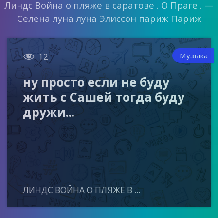
Линдс Война о пляже в саратове . О Праге . —
Селена луна луна Элиссон париж Париж

Музыка
12
ну просто если не буду
жить с Сашей тогда буду
дружи...
ЛИНДС ВОЙНА О ПЛЯЖЕ В ...