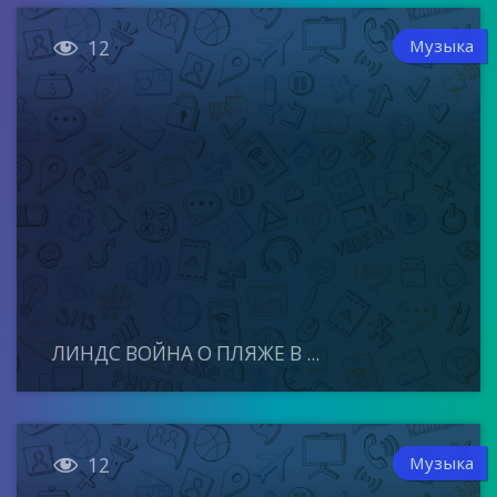

Музыка
12
ЛИНДС ВОЙНА О ПЛЯЖЕ В ...

Музыка
12