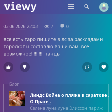


03.06.2026
22:03
7
0


все есть таро пишите в лс за раскладами
гороскопы составлю ваши вам. все
возможное!!!!!!!!!! танцы




Блог
Линдс Война о пляже в саратове .
О Праге .
Селена луна луна Элиссон париж