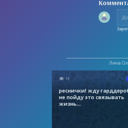
Коммент
Заре
Лина Оля

13
реснички! жду гарддеро
не пойду это связывать
жизнь...