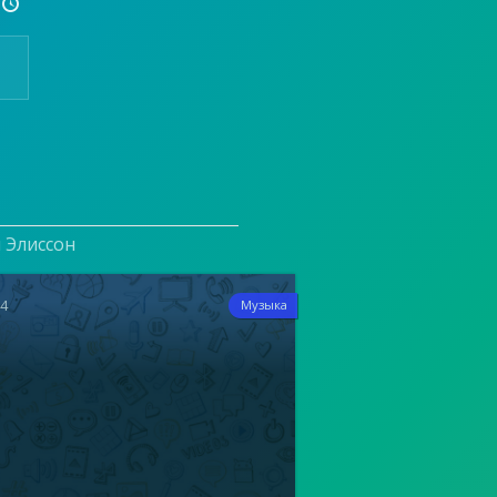

и Элиссон
14
Музыка