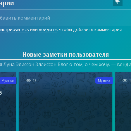
арии

гистрируйтесь
или
войдите
, чтобы добавить комментарий
Новые заметки пользователя
 Луна Элиссон Эллиссон Блог о том, о чем хочу. — венд


13
Музыка
Музыка
б