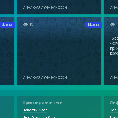
ЛИНА ОЛЯ ЛУНА ЭЛИССОН ...
ЛИНА


13
Музыка
Музыка
Увел
«хоч
прих
крас
ЛИНА ОЛЯ ЛУНА ЭЛИССОН ...
ЛИНА
Присоединяйтесь
Ин
Завести блог
Поль
Читайте наш блог
Защ