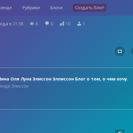
ренде
Рубрики
Блоги
Создать блог!
года
в
21:58
8
0
10
1





ина Оля Луна Элиссон Эллиссон Блог о том, о чем хочу.
енди Элиссон