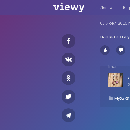
Лента
В т
03 июня 2026 
нашла хотя 


Блог
Л
в
Музыка
