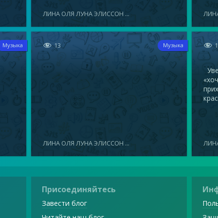
ЛИНА ОЛЯ ЛУНА ЭЛИССОН ...
ЛИНА


13
Музыка
Музыка
Увел
«хоч
прих
крас
ЛИНА ОЛЯ ЛУНА ЭЛИССОН ...
ЛИНА
Присоединяйтесь
Ин
Завести блог
Поль
Читайте наш блог
Защ