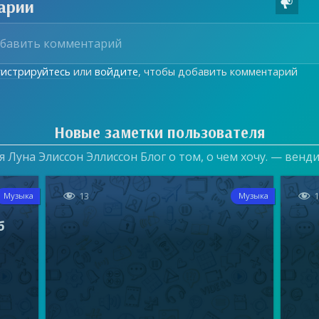
арии

гистрируйтесь
или
войдите
, чтобы добавить комментарий
Новые заметки пользователя
 Луна Элиссон Эллиссон Блог о том, о чем хочу. — венд


13
Музыка
Музыка
б