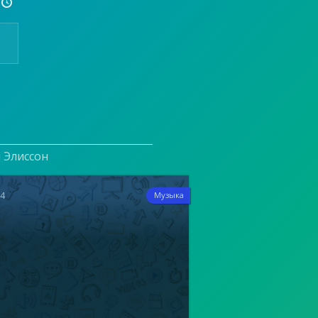

и Элиссон
14
Музыка