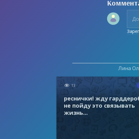
Коммент
Заре
Лина Оля

13
реснички! жду гарддеро
не пойду это связывать
жизнь...