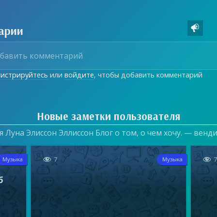
арии

гистрируйтесь
или
войдите
, чтобы добавить комментарий
Новые заметки пользователя
 Луна Элиссон Эллиссон Блог о том, о чем хочу. — венд


7
Музыка
Музыка
б