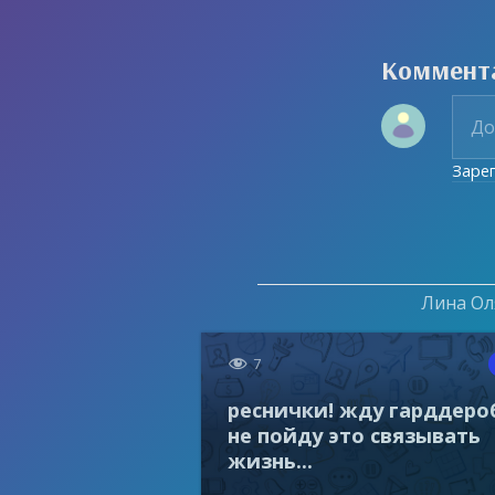
Коммент
Заре
Лина Оля

7
реснички! жду гарддеро
не пойду это связывать
жизнь...