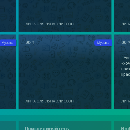
ЛИНА ОЛЯ ЛУНА ЭЛИССОН ...
ЛИНА


7
Музыка
Музыка
Увел
«хоч
прих
крас
ЛИНА ОЛЯ ЛУНА ЭЛИССОН ...
ЛИНА
Присоединяйтесь
Ин