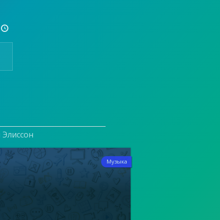

и Элиссон
7
Музыка