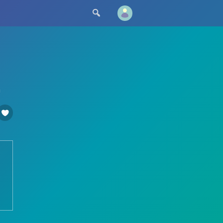

а
