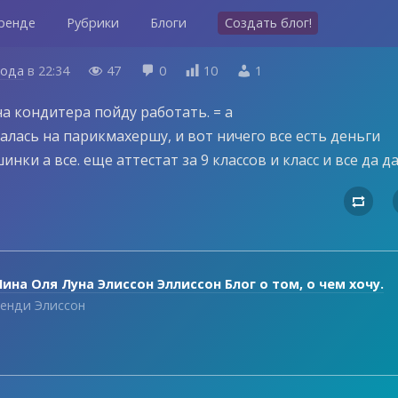
ренде
Рубрики
Блоги
Создать блог!
года
в
22:34
47
0
10
1




на кондитера пойду работать. = а
алась на парикмахершу, и вот ничего все есть деньги
нки а все. еще аттестат за 9 классов и класс и все да д

ина Оля Луна Элиссон Эллиссон Блог о том, о чем хочу.
енди Элиссон