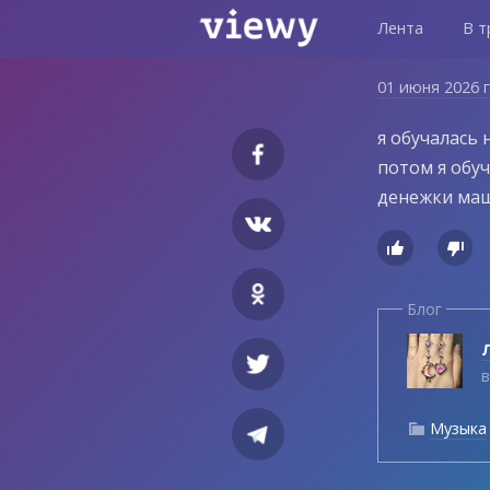
Лента
В т
01 июня 2026 
я обучалась 
потом я обуч
денежки маши


Блог
Л
в
Музыка
