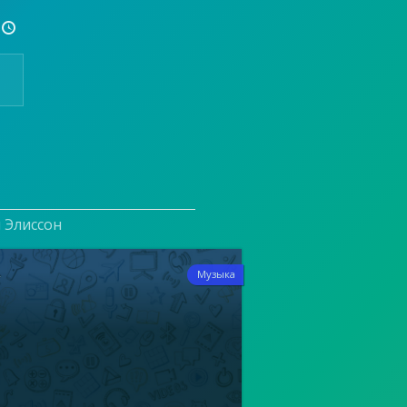

и Элиссон
4
Музыка