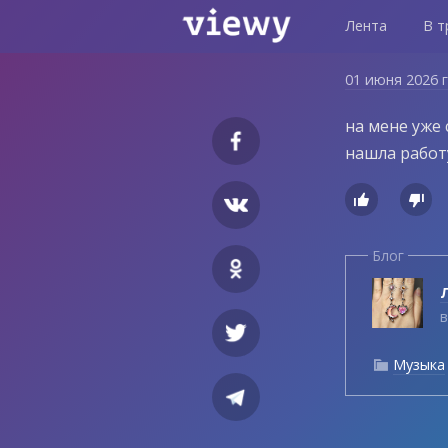
Лента
В т
01 июня 2026 
на мене уже 
нашла работ


Блог
Л
в
Музыка
