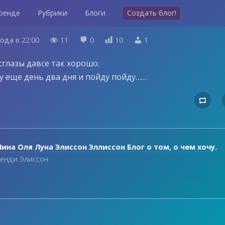
ренде
Рубрики
Блоги
Создать блог!
года
в
22:00
11
0
10
1




сглазы давсе так хорошо.
у еще день два дня и пойду пойду……

ина Оля Луна Элиссон Эллиссон Блог о том, о чем хочу.
енди Элиссон