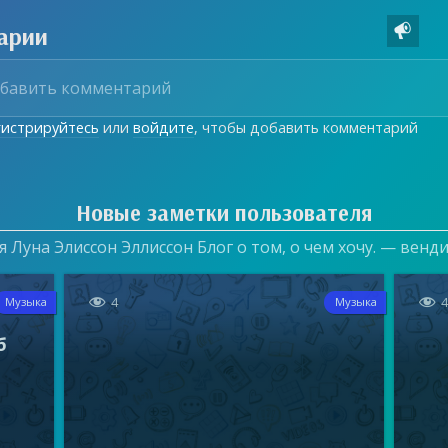
арии

гистрируйтесь
или
войдите
, чтобы добавить комментарий
Новые заметки пользователя
 Луна Элиссон Эллиссон Блог о том, о чем хочу. — венд


4
Музыка
Музыка
б