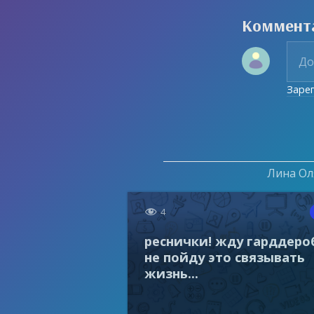
Коммент
Заре
Лина Оля

4
реснички! жду гарддеро
не пойду это связывать
жизнь...