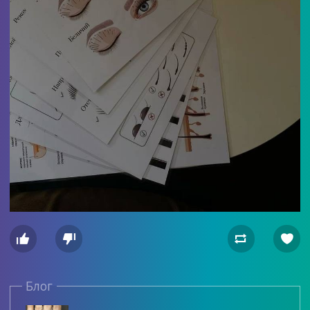




Блог