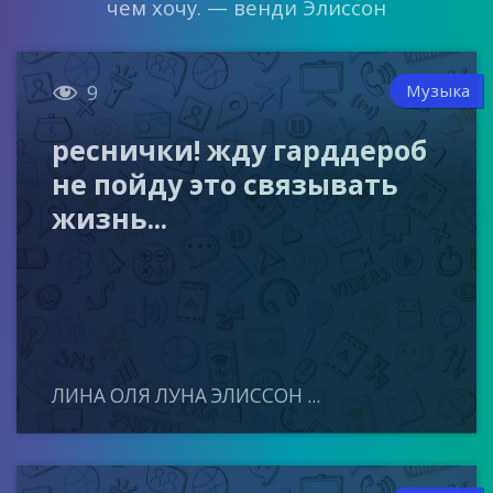
чем хочу. — венди Элиссон

Музыка
9
реснички! жду гарддероб
не пойду это связывать
жизнь...
ЛИНА ОЛЯ ЛУНА ЭЛИССОН ...