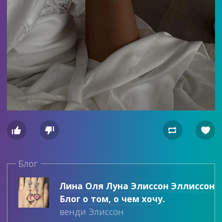




Блог
Лина Оля Луна Элиссон Эллиссон
Блог о том, о чем хочу.
венди Элиссон