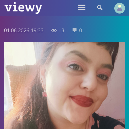


01.06.2026
19:33
13
0

