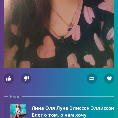




Блог
Лина Оля Луна Элиссон Эллиссон
Блог о том, о чем хочу.