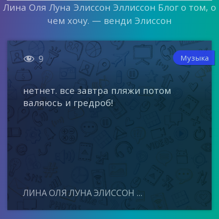
Лина Оля Луна Элиссон Эллиссон Блог о том, о
чем хочу. — венди Элиссон

Музыка
9
нетнет. все завтра пляжи потом
валяюсь и гредроб!
ЛИНА ОЛЯ ЛУНА ЭЛИССОН ...