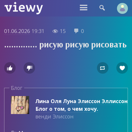


01.06.2026
19:31
15
0


………….. рисую рисую рисовать




Блог
Лина Оля Луна Элиссон Эллиссон
Блог о том, о чем хочу.
венди Элиссон