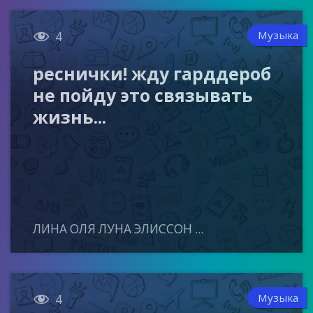

Музыка
4
реснички! жду гарддероб
не пойду это связывать
жизнь...
ЛИНА ОЛЯ ЛУНА ЭЛИССОН ...

Музыка
4