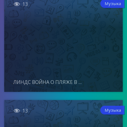

Музыка
13
ЛИНДС ВОЙНА О ПЛЯЖЕ В ...

Музыка
13