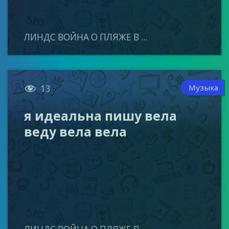
ЛИНДС ВОЙНА О ПЛЯЖЕ В ...

Музыка
13
я идеальна пишу вела
веду вела вела