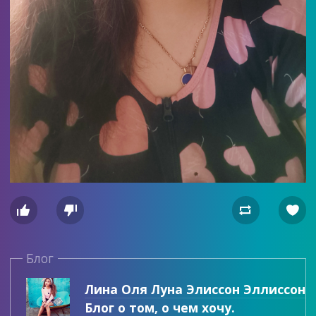




Блог
Лина Оля Луна Элиссон Эллиссон
Блог о том, о чем хочу.