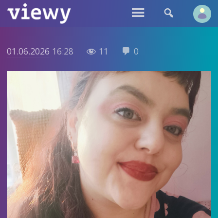


01.06.2026
16:28
11
0

