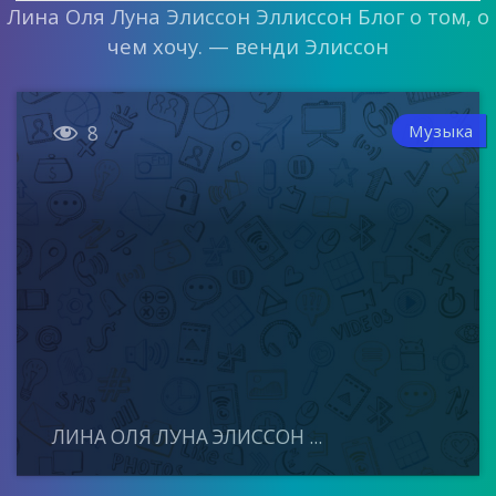
Лина Оля Луна Элиссон Эллиссон Блог о том, о
чем хочу. — венди Элиссон

Музыка
8
ЛИНА ОЛЯ ЛУНА ЭЛИССОН ...