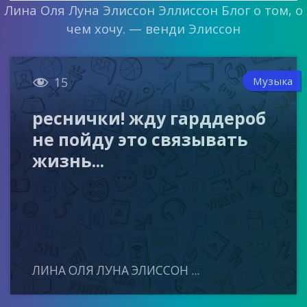
Лина Оля Луна Элиссон Эллиссон Блог о том, о
чем хочу. — венди Элиссон

Музыка
15
реснички! жду гарддероб
не пойду это связывать
жизнь...
ЛИНА ОЛЯ ЛУНА ЭЛИССОН ...