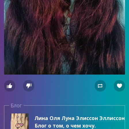




Блог
Лина Оля Луна Элиссон Эллиссон
Блог о том, о чем хочу.