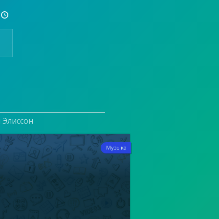

и Элиссон
7
Музыка