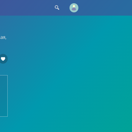

ая,
