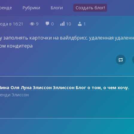
ренде
Рубрики
Блоги
Создать блог!
года
в
16:21
9
0
10
1




 заполнять карточки на вайлдбрисс. удаленная удаленн
ом кондитера

ина Оля Луна Элиссон Эллиссон Блог о том, о чем хочу.
енди Элиссон