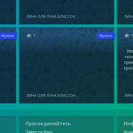
ЛИНА ОЛЯ ЛУНА ЭЛИССОН ...
ЛИНА


7
Музыка
Музыка
Увел
«хоч
прих
крас
ЛИНА ОЛЯ ЛУНА ЭЛИССОН ...
ЛИНА
Присоединяйтесь
Ин
Завести блог
Поль