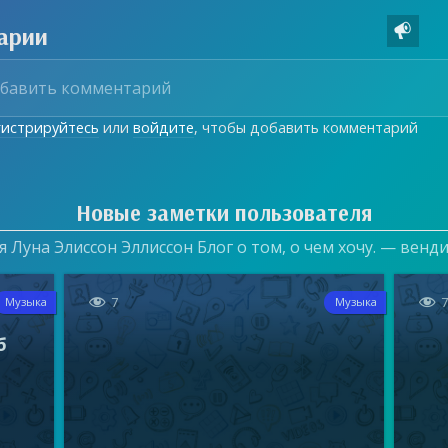
арии

гистрируйтесь
или
войдите
, чтобы добавить комментарий
Новые заметки пользователя
 Луна Элиссон Эллиссон Блог о том, о чем хочу. — венд


7
Музыка
Музыка
б