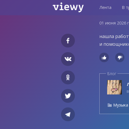
Лента
В т
01 июня 2026 
нашла работу
и помощник


Блог
Л
в
Музыка
