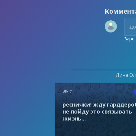
Коммент
Заре
Лина Оля

7
реснички! жду гарддеро
не пойду это связывать
жизнь...