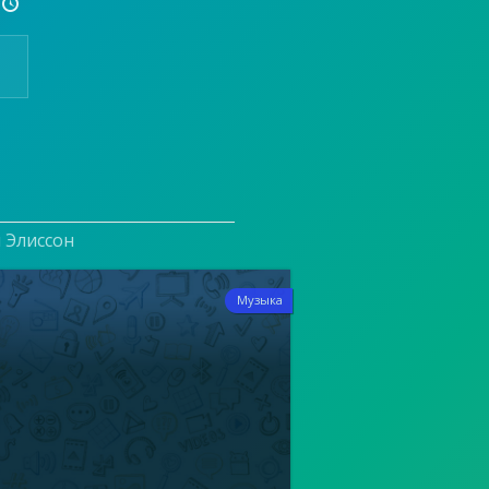

и Элиссон
7
Музыка