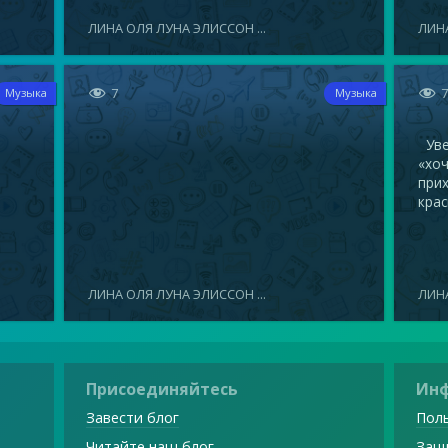
ЛИНА ОЛЯ ЛУНА ЭЛИССОН ...
ЛИНА


7
Музыка
Музыка
Увел
«хоч
прих
крас
ЛИНА ОЛЯ ЛУНА ЭЛИССОН ...
ЛИНА
Присоединяйтесь
Ин
Завести блог
Поль
Читайте наш блог
Защ