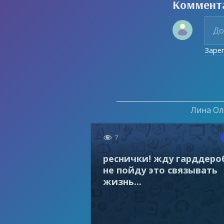
Коммент
Заре
Лина Оля

7
реснички! жду гарддеро
не пойду это связывать
жизнь...