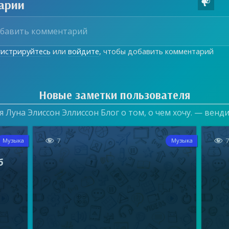
арии

гистрируйтесь
или
войдите
, чтобы добавить комментарий
Новые заметки пользователя
 Луна Элиссон Эллиссон Блог о том, о чем хочу. — венд


7
Музыка
Музыка
б