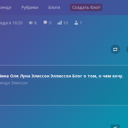
ренде
Рубрики
Блоги
Создать блог!
года
в
16:20
8
0
10
1





ина Оля Луна Элиссон Эллиссон Блог о том, о чем хочу.
енди Элиссон