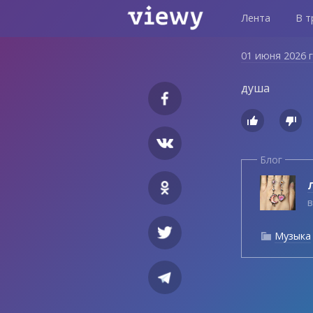
Лента
В т
01 июня 2026 
душа


Блог
Л
в
Музыка
