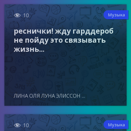

Музыка
10
реснички! жду гарддероб
не пойду это связывать
жизнь...
ЛИНА ОЛЯ ЛУНА ЭЛИССОН ...

Музыка
10