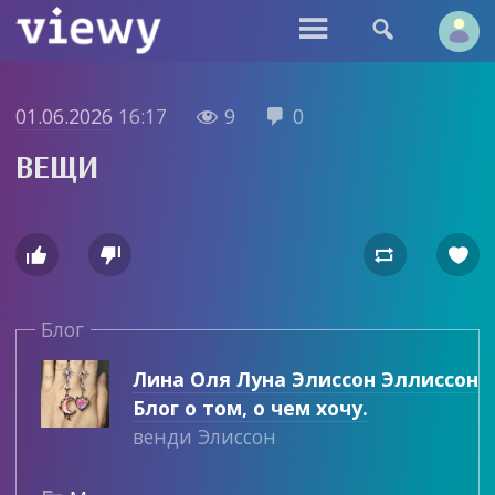


01.06.2026
16:17
9
0


ВЕЩИ




Блог
Лина Оля Луна Элиссон Эллиссон
Блог о том, о чем хочу.
венди Элиссон