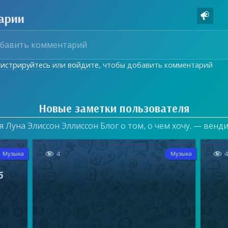
арии

гистрируйтесь
или
войдите
, чтобы добавить комментарий
Новые заметки пользователя
 Луна Элиссон Эллиссон Блог о том, о чем хочу. — венд


4
Музыка
Музыка
б