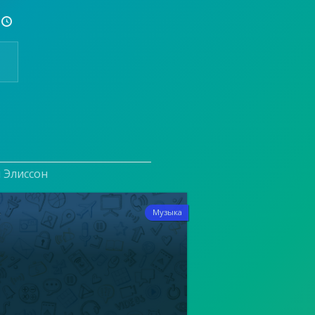

и Элиссон
4
Музыка