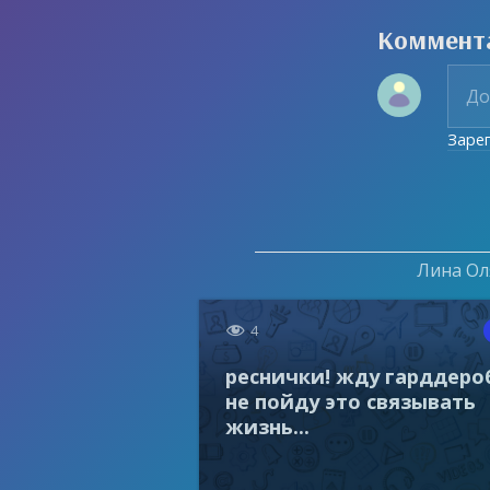
Коммент
Заре
Лина Оля

4
реснички! жду гарддеро
не пойду это связывать
жизнь...