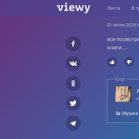
Лента
В т
01 июня 2026 
все посмотр
книги…..


Блог
Л
в
Музыка
