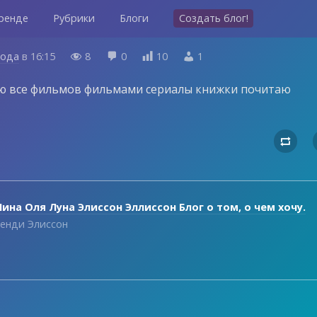
ренде
Рубрики
Блоги
Создать блог!
года
в
16:15
8
0
10
1




ю все фильмов фильмами сериалы книжки почитаю

ина Оля Луна Элиссон Эллиссон Блог о том, о чем хочу.
енди Элиссон